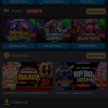
Satoshi Spins
Psycho Heroes
Tipsy Yeti ...
PGSOFT
Lihat Semua
PROMO
Monkeys Wil...
Tornado Ram...
Zombie Blas...
Lihat Semua
PROMOTION
TURNAMEN SPECIAL KEMERDEKAAN
CASH DROP GAME EKSKLUSIF
DOWNLOAD