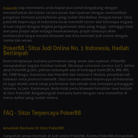
siap membantu anda kapan pun untuk bergabung dengan
Poker88
mendaftarkan diri kalian secara aman dan nyaman dengan memastikan
pengisian formulir pendaftaran yang sudah disediakan dengan benar. Situs
poker88 terpercaya di Indonesia telah memiliki server dari beberapa negara
di luar negeri dengan tingkat pengamanan data yang tinggi, sehingga data
dari para player akan terjaga keamanannya, player tentunya akan
bertransaksi tanpa merasa khawatir dan bisa bermain judi online dengan
santai dan aman.
Poker88 : Situs Judi Online No. 1 Indonesia, Hadiah
Berlimpah
Demi terciptanya suasana permainan yang aman dan nyaman, Poker88
menyediakan segala fasilitas terbaik. Misalnya customer service 24/7, daftar
akun Poker88 gratis, pilihan terbanyak ada di berbagai bank (BCA, BNI, BRI,
BII, CIMB Niaga, Danamon dan Mandiri) dan setoran E-Wallet, penarikan tak
terbatas serta promosi menarik. Situs taruhan online terpercaya di Indonesia
ini juga dilatih untuk tetap profesional dan ramah saat melayani pelanggan
selama 24 jam. Karenanya, Anda tidak perlu khawatir kesulitan saat berjudi
di situs Poker88. Bergabunglah bersama kami dengan cara mendaftar di
menu daftar yang sudah tertera.
FAQ - Situs Terpercaya Poker88
Amankah Bermain Di Situs Poker88?
Sangatlah aman bermain di judi online Poker88, Karena Poker88 merupakan