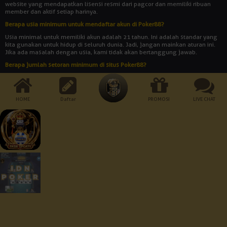
website yang mendapatkan lisensi resmi dari pagcor dan memiliki ribuan
member dan aktif setiap harinya.
Berapa usia minimum untuk mendaftar akun di Poker88?
Usia minimal untuk memiliki akun adalah 21 tahun. Ini adalah standar yang
kita gunakan untuk hidup di seluruh dunia. Jadi, jangan mainkan aturan ini.
Jika ada masalah dengan usia, kami tidak akan bertanggung jawab.
Berapa jumlah setoran minimum di situs Poker88?
Jumlah setoran minimum adalah Rp 10.000. Bukankah itu rendah? Dengan
uang yang begitu banyak, Anda bisa memainkan semua jenis permainan
yang disediakan oleh agen judi online POKER88.
HOME
Daftar
PROMOSI
LIVE CHAT
Cara Pembayaran:
Dukungan Perangkat :
Keamanan Terjamin :
© 2026 Poker88. All Rights Reserved | 18+