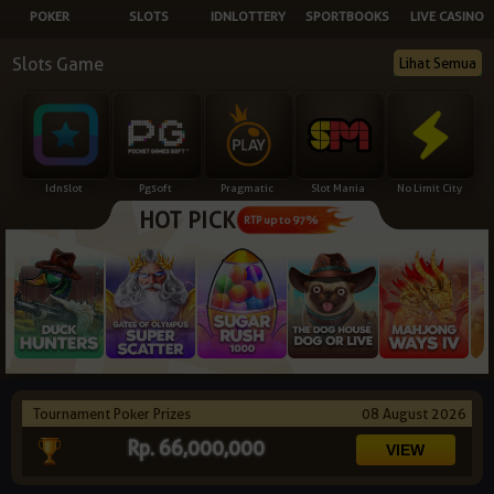
POKER
SLOTS
IDNLOTTERY
SPORTBOOKS
LIVE CASINO
NEW
Slots Game
Lihat Semua
TANGKAS
RTP
DEPOSIT
WITHDRAW
Idnslot
Pgsoft
Pragmatic
Slot Mania
No Limit City
HOT PICK
PROMOSI
RTP up to 97%
DOWNLOAD
REFERRAL
JACKPOT
Tournament Poker Prizes
08 August 2026
VIP MEMBER
Rp. 66,000,000
HUBUNGI KAMI