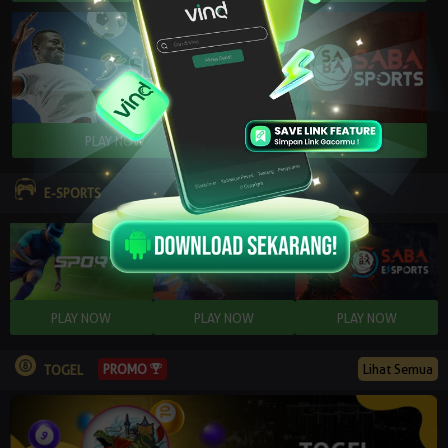
E-SPORTS
Lihat Semua
PROMO
TOGEL