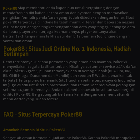
siap membantu anda kapan pun untuk bergabung dengan
Poker88
mendaftarkan diri kalian secara aman dan nyaman dengan memastikan
pengisian formulir pendaftaran yang sudah disediakan dengan benar. Situs
poker88 terpercaya di Indonesia telah memiliki server dari beberapa negara
di luar negeri dengan tingkat pengamanan data yang tinggi, sehingga data
dari para player akan terjaga keamanannya, player tentunya akan
bertransaksi tanpa merasa khawatir dan bisa bermain judi online dengan
santai dan aman.
Poker88 : Situs Judi Online No. 1 Indonesia, Hadiah
Berlimpah
Demi terciptanya suasana permainan yang aman dan nyaman, Poker88
menyediakan segala fasilitas terbaik. Misalnya customer service 24/7, daftar
akun Poker88 gratis, pilihan terbanyak ada di berbagai bank (BCA, BNI, BRI,
BII, CIMB Niaga, Danamon dan Mandiri) dan setoran E-Wallet, penarikan tak
terbatas serta promosi menarik. Situs taruhan online terpercaya di Indonesia
ini juga dilatih untuk tetap profesional dan ramah saat melayani pelanggan
selama 24 jam. Karenanya, Anda tidak perlu khawatir kesulitan saat berjudi
di situs Poker88. Bergabunglah bersama kami dengan cara mendaftar di
menu daftar yang sudah tertera.
FAQ - Situs Terpercaya Poker88
Amankah Bermain Di Situs Poker88?
Sangatlah aman bermain di judi online Poker88, Karena Poker88 merupakan