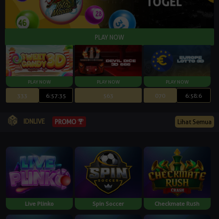
333
6:57:34
563
070
6:58:5
IDNLIVE
Lihat Semua
PROMO
Live Plinko
Spin Soccer
Checkmate Rush