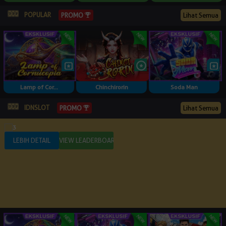
POPULAR
Lihat Semua
PROMO
Lamp of Cor...
Chinchirorin
Soda Man
IDNSLOT
Lihat Semua
PROMO