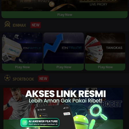
Play Now
NEW
IDNMAX
Play Now
Play Now
Play Now
NEW
SPORTBOOK