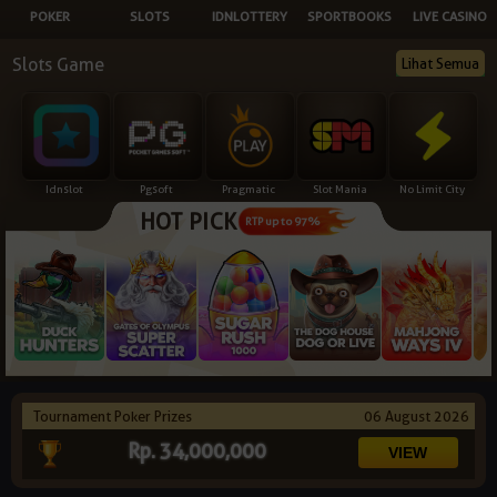
POKER
SLOTS
IDNLOTTERY
SPORTBOOKS
LIVE CASINO
NEW
Slots Game
Lihat Semua
TANGKAS
RTP
DEPOSIT
WITHDRAW
Idnslot
Pgsoft
Pragmatic
Slot Mania
No Limit City
HOT PICK
PROMOSI
RTP up to 97%
DOWNLOAD
REFERRAL
JACKPOT
Tournament Poker Prizes
06 August 2026
VIP MEMBER
Rp. 34,000,000
HUBUNGI KAMI