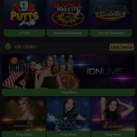
9 Putts
Bounce Roulette
Soccer Roulette
LIVE CASINO
Lihat Semua
Play Now
Play Now
Play Now
Play Now